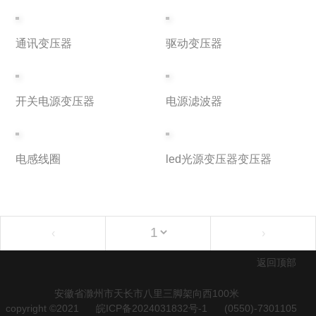
通讯变压器
驱动变压器
开关电源变压器
电源滤波器
电感线圈
led光源变压器变压器
‹
›
返回顶部
安徽省滁州市天长市八里三脚架向西100米
copyright ©2021
皖ICP备2024031832号-1
(0550)-7301105