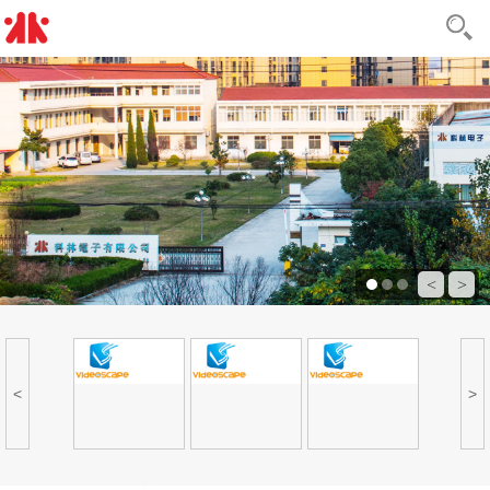
<
>
<
>